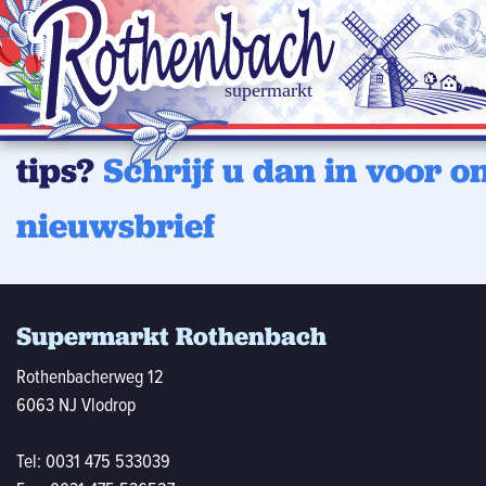
Wilt u op de hoogte blijven 
laatste aanbiedingen of han
tips?
Schrijf u dan in voor o
nieuwsbrief
Supermarkt Rothenbach
Rothenbacherweg 12
6063 NJ Vlodrop
Tel:
0031 475 533039