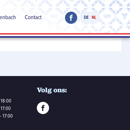
henbach
Contact
DE
NL
Volg ons:
 18:00
 17:00
- 17:00