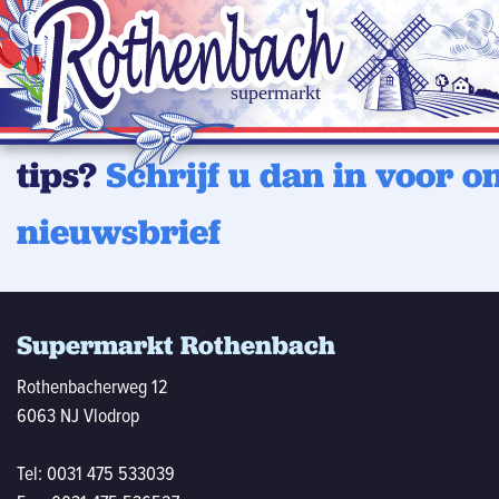
Wilt u op de hoogte blijven 
laatste aanbiedingen of han
tips?
Schrijf u dan in voor o
nieuwsbrief
Supermarkt Rothenbach
Rothenbacherweg 12
6063 NJ Vlodrop
Tel:
0031 475 533039