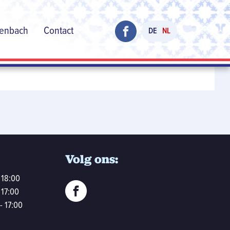
henbach
Contact
DE
NL
Volg ons:
 18:00
 17:00
- 17:00