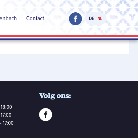
henbach
Contact
DE
NL
Volg ons:
 18:00
 17:00
- 17:00