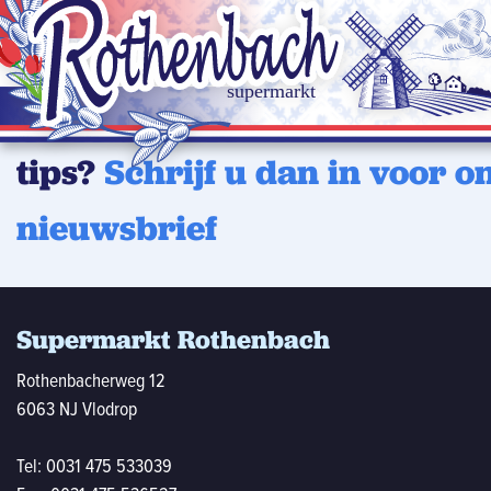
Wilt u op de hoogte blijven 
laatste aanbiedingen of han
tips?
Schrijf u dan in voor o
nieuwsbrief
Supermarkt Rothenbach
Rothenbacherweg 12
6063 NJ Vlodrop
Tel:
0031 475 533039