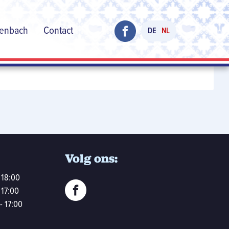
henbach
Contact
DE
NL
Volg ons:
 18:00
 17:00
- 17:00