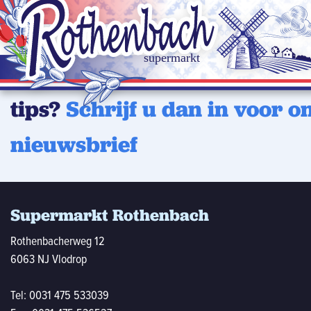
Wilt u op de hoogte blijven 
laatste aanbiedingen of han
tips?
Schrijf u dan in voor o
nieuwsbrief
Supermarkt Rothenbach
Rothenbacherweg 12
6063 NJ Vlodrop
Tel:
0031 475 533039