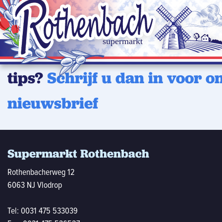
Wilt u op de hoogte blijven 
laatste aanbiedingen of han
tips?
Schrijf u dan in voor o
nieuwsbrief
Supermarkt Rothenbach
Rothenbacherweg 12
6063 NJ Vlodrop
Tel:
0031 475 533039