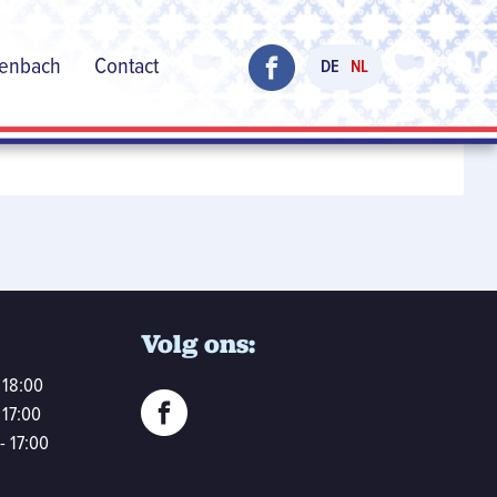
henbach
Contact
DE
NL
Volg ons:
 18:00
 17:00
- 17:00