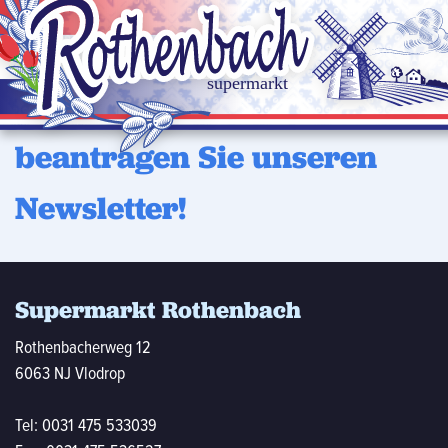
Möchten Sie regelmäßig uns
neuen Angebote erhalten?
D
beantragen Sie unseren
Newsletter!
Supermarkt Rothenbach
Rothenbacherweg 12
6063 NJ Vlodrop
Tel:
0031 475 533039