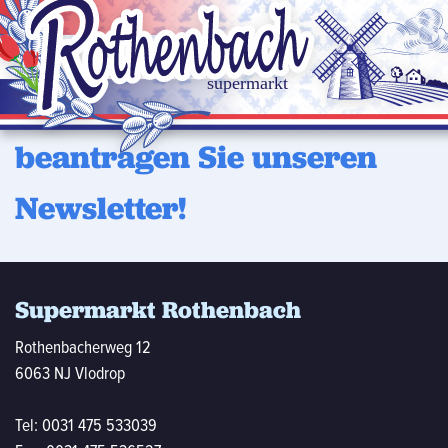
Möchten Sie regelmäßig uns
neuen Angebote erhalten?
D
beantragen Sie unseren
Newsletter!
Supermarkt Rothenbach
Rothenbacherweg 12
6063 NJ Vlodrop
Tel:
0031 475 533039