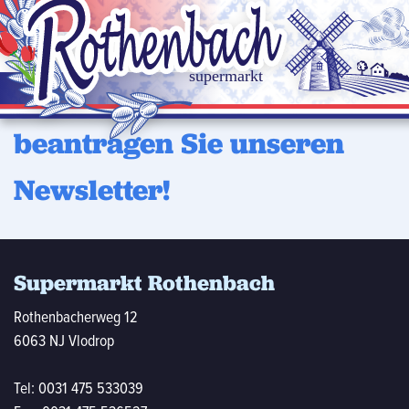
Möchten Sie regelmäßig uns
neuen Angebote erhalten?
D
beantragen Sie unseren
Newsletter!
Supermarkt Rothenbach
Rothenbacherweg 12
6063 NJ Vlodrop
Tel:
0031 475 533039